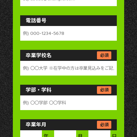
電話番号
卒業学校名
必須
学部・学科
必須
卒業年月
必須
年
月
日