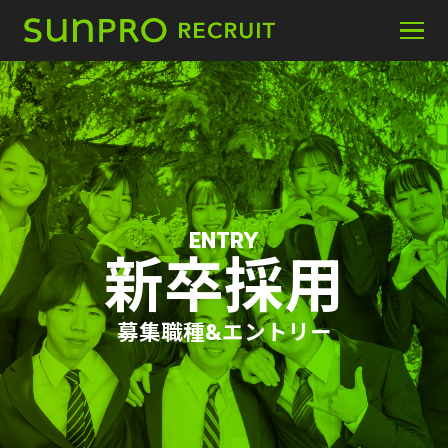
ABOUT
サンプロとは
WORK
サンプロの人と仕事
ENTRY
新卒採用
PLACE
サンプロの環境
募集職種&エントリー
FAQ
よくあるご質問
ENTRY