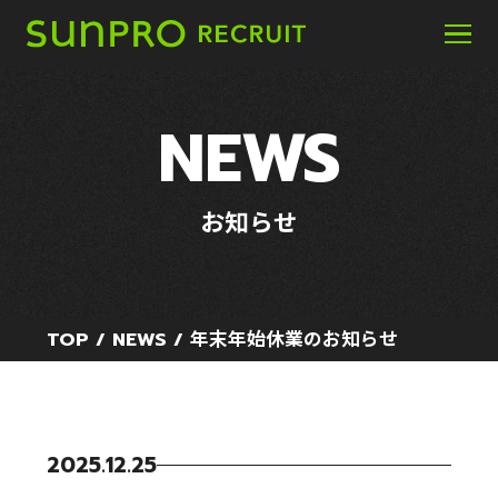
ABOUT
NEWS
サンプロとは
WORK
お知らせ
サンプロの人と仕事
PLACE
TOP
/
NEWS
/
年末年始休業のお知らせ
サンプロの環境
FAQ
よくあるご質問
2025.12.25
ENTRY